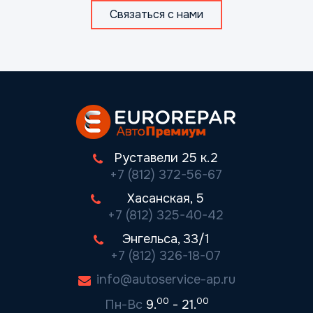
Связаться с нами
Руставели 25 к.2
+7 (812) 372-56-67
Хасанская, 5
+7 (812) 325-40-42
Энгельса, 33/1
+7 (812) 326-18-07
info@autoservice-ap.ru
00
00
Пн-Вс
9.
- 21.