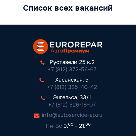
Список всех вакансий
Руставели 25 к.2
+7 (812) 372-56-67
Хасанская, 5
+7 (812) 325-40-42
Энгельса, 33/1
+7 (812) 326-18-07
info@autoservice-ap.ru
00
00
Пн-Вс
9.
- 21.