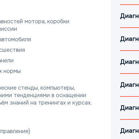
Диагн
вностей мотора, коробки
миссии
Диагн
 автомобиля
сшествия
анели
Диагн
х нормы
Диагн
еские стенды, компьютеры,
дними тенденциями в оснащении
м знаний на тренингах и курсах.
Диагн
Диагн
управления)