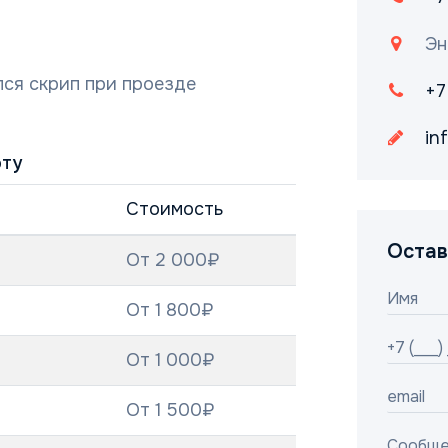
Эн
лся скрип при проезде
+7
in
оту
Стоимость
Остав
От 2 000₽
От 1 800₽
От 1 000₽
От 1 500₽