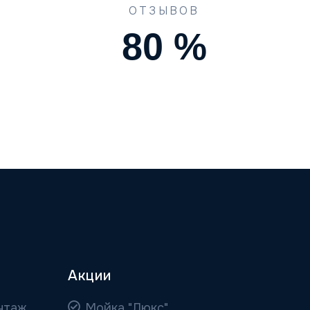
ОТЗЫВОВ
90
%
Акции
нтаж
Мойка "Люкс"