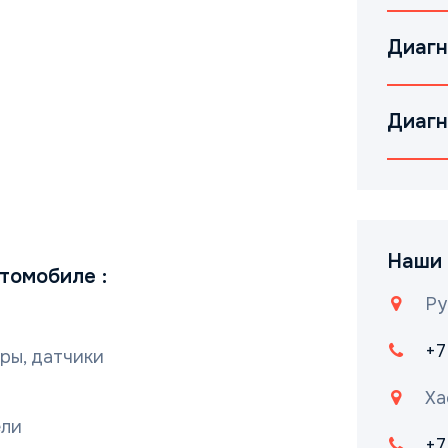
Диагн
Диагн
Наши 
томобиле :
Ру
+7
ры, датчики
Ха
ели
+7