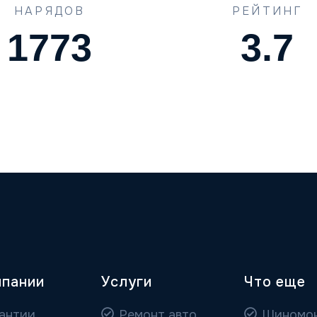
НАРЯДОВ
РЕЙТИНГ
1773
4.5
мпании
Услуги
Что еще
антии
Ремонт авто
Шиномо