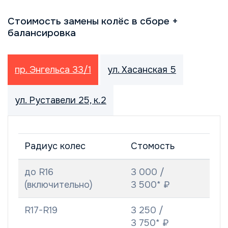
Стоимость замены колёс в сборе +
балансировка
пр. Энгельса 33/1
ул. Хасанская 5
ул. Руставели 25, к.2
Радиус колес
Стомость
до R16
3 000 /
(включительно)
3 500* ₽
R17-R19
3 250 /
3 750* ₽