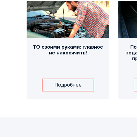
ТО своими руками: главное
По
не накосячить!
педа
п
Подробнее