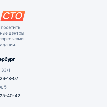
СТО
 посетить
сные центры
парковками
идания.
ербург
 33/1
326-18-07
я, 5
 325-40-42