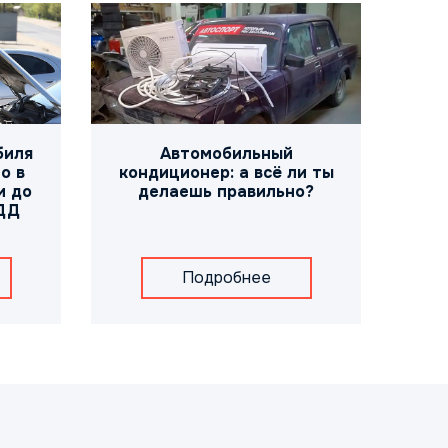
биля
Автомобильный
о в
кондиционер: а всё ли ты
и до
делаешь правильно?
ДД
Подробнее