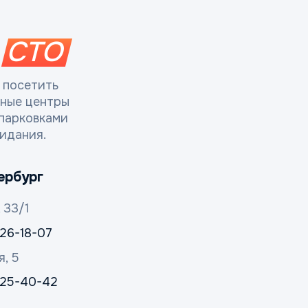
СТО
 посетить
сные центры
парковками
идания.
ербург
 33/1
326-18-07
я, 5
 325-40-42