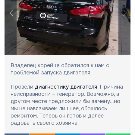
Владелец корейца обратился к нам с
проблемой запуска двигателя.
Провели
диагностику двигателя
. Причина
неисправности – генератор. Возможно, в
другом месте предложили бы замену…но
мы не навязываем лишнее, обошлось
ремонтом. Теперь он готов и далее
радовать своего хозяина.