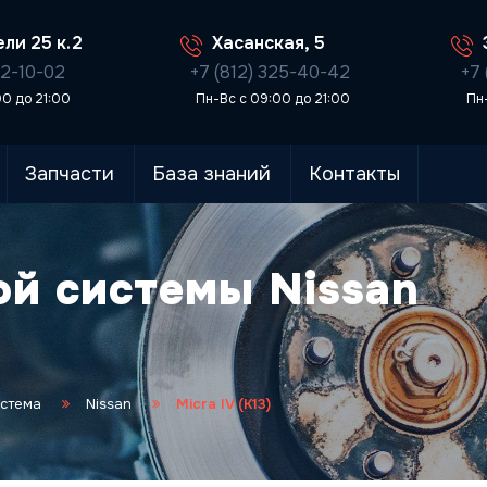
ли 25 к.2
Хасанская, 5
02-10-02
+7 (812) 325-40-42
+7 
00 до 21:00
Пн-Вс с 09:00 до 21:00
Пн
Запчасти
База знаний
Контакты
ой системы Nissan
истема
Nissan
Micra IV (K13)