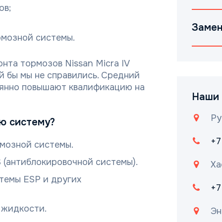
ов;
Замен
рмозной системы.
та тормозов Nissan Micra IV
ой бы мы не справились. Средний
оянно повышают квалификацию на
Наши 
Ру
ю систему?
+7
мозной системы.
 (антиблокировочной системы).
Ха
темы ESP и других
+7
 жидкости.
Эн