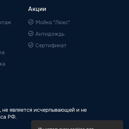
Акции
нтаж
Мойка "Люкс"
Антидождь
Сертификат
ка
ка
 не является исчерпывающей и не
са РФ.