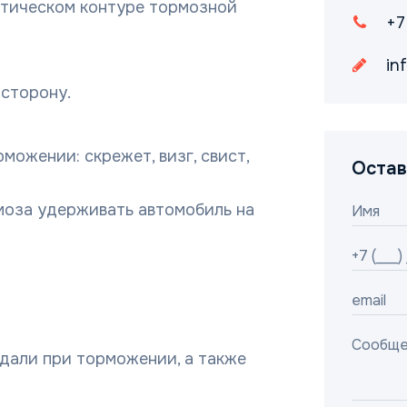
атическом контуре тормозной
+7
in
сторону.
можении: скрежет, визг, свист,
Остав
моза удерживать автомобиль на
дали при торможении, а также