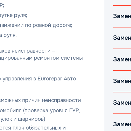
Р;
утке руля;
Замен
движении по ровной дороге;
 руля.
Замен
аков неисправности –
фицированным ремонтом системы
Замен
 управления в Eurorepar Авто
Замен
зможных причин неисправности
Замен
омобиля (проверка уровня ГУР,
тулок и шарниров)
Замен
ется план обязательных и