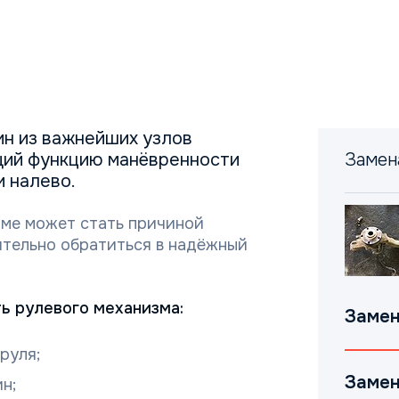
ин из важнейших узлов
щий функцию манёвренности
Замен
и налево.
зме может стать причиной
тельно обратиться в надёжный
ь рулевого механизма:
Замен
руля;
Замен
н;