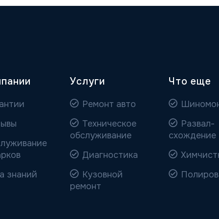
мпании
Услуги
Что еще
антии
Ремонт авто
Шиномо
ывы
Техническое
Развал-
обслуживание
схождение
луживание
арков
Диагностика
Химчист
а знаний
Кузовной
Полиров
ремонт