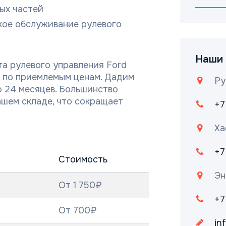
ых частей
кое обслуживание рулевого
Наши 
а рулевого управления Ford
 по приемлемым ценам. Дадим
Ру
о 24 месяцев. Большинство
ашем складе, что сокращает
+7
Ха
+7
Стоимость
Эн
От 1 750₽
+7
От 700₽
in