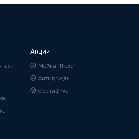
Акции
нтаж
Мойка "Люкс"
Антидождь
Сертификат
ка
ка