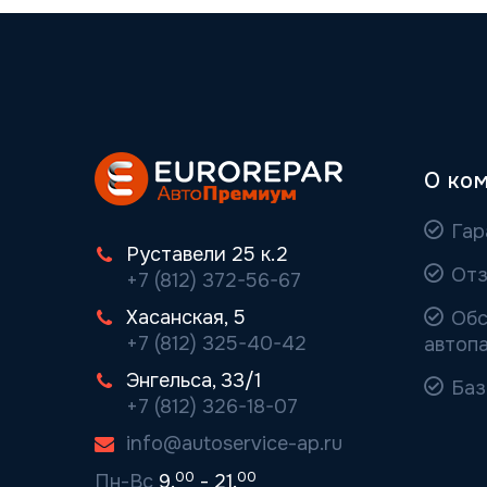
О ко
Гар
Руставели 25 к.2
Отз
+7 (812) 372-56-67
Хасанская, 5
Обс
+7 (812) 325-40-42
автоп
Энгельса, 33/1
Баз
+7 (812) 326-18-07
info@autoservice-ap.ru
00
00
Пн-Вс
9.
- 21.