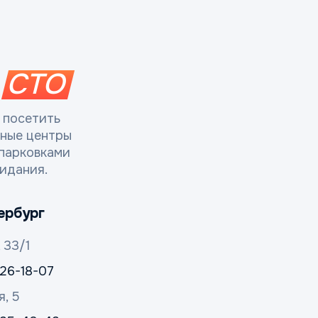
СТО
 посетить
сные центры
парковками
идания.
ербург
 33/1
326-18-07
я, 5