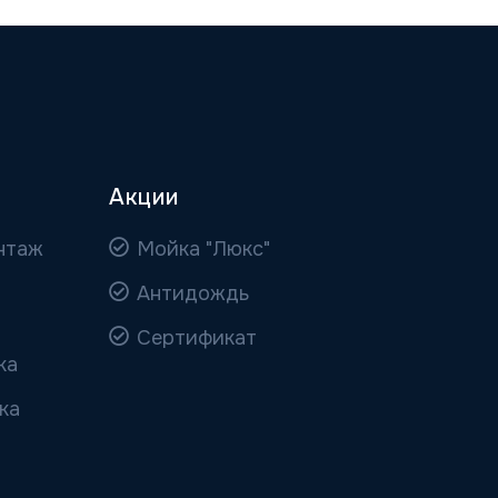
Акции
нтаж
Мойка "Люкс"
Антидождь
Сертификат
ка
ка