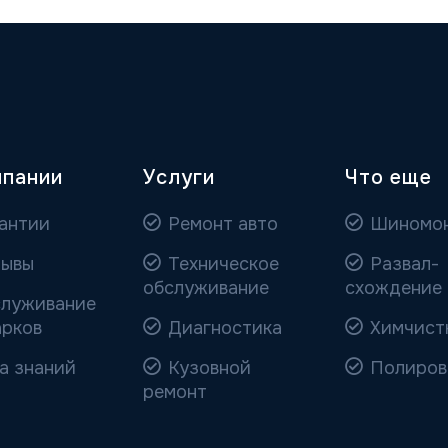
мпании
Услуги
Что еще
антии
Ремонт авто
Шиномо
ывы
Техническое
Развал-
обслуживание
схождение
луживание
арков
Диагностика
Химчист
а знаний
Кузовной
Полиров
ремонт