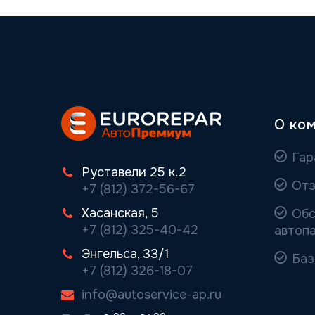
О ко
Гар
Руставели 25 к.2
Отз
+7 (812) 372-56-67
Хасанская, 5
Обс
+7 (812) 325-40-42
автоп
Энгельса, 33/1
Баз
+7 (812) 326-18-07
info@autoservice-ap.ru