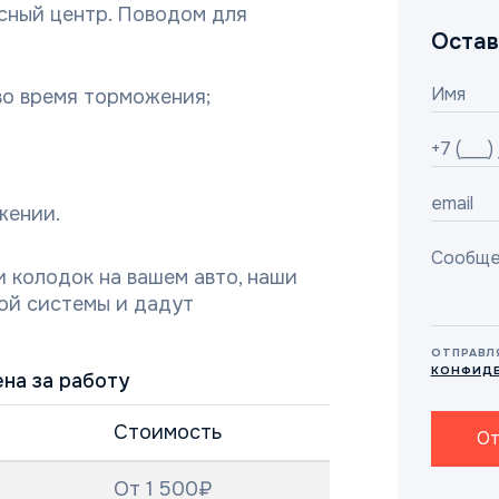
исный центр. Поводом для
Остав
во время торможения;
;
жении.
и колодок на вашем авто, наши
ой системы и дадут
ОТПРАВЛ
КОНФИД
на за работу
Стоимость
От
От 1 500₽