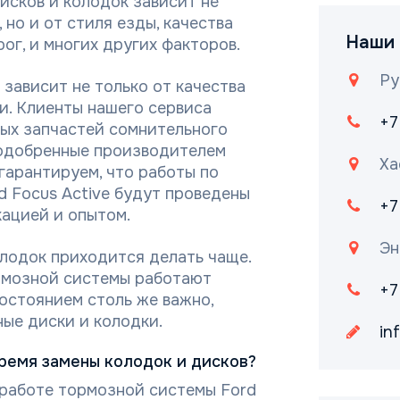
исков и колодок зависит не
но и от стиля езды, качества
Наши 
ог, и многих других факторов.
Ру
зависит не только от качества
ки. Клиенты нашего сервиса
+7
ных запчастей сомнительного
 одобренные производителем
Ха
гарантируем, что работы по
d Focus Active будут проведены
+7
ацией и опытом.
Эн
лодок приходится делать чаще.
рмозной системы работают
+7
состоянием столь же важно,
ые диски и колодки.
in
время замены колодок и дисков?
 работе тормозной системы Ford