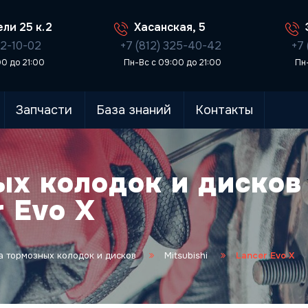
ли 25 к.2
Хасанская, 5
02-10-02
+7 (812) 325-40-42
+7 
00 до 21:00
Пн-Вс с 09:00 до 21:00
Пн
Запчасти
База знаний
Контакты
ых колодок и дисков
r Evo X
 тормозных колодок и дисков
Mitsubishi
Lancer Evo X