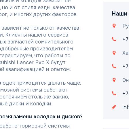
исков и колодок зависит не
но и от стиля езды, качества
Наши 
ог, и многих других факторов.
Ру
зависит не только от качества
ки. Клиенты нашего сервиса
+7
ных запчастей сомнительного
 одобренные производителем
Ха
гарантируем, что работы по
ubishi Lancer Evo X будут
+7
й квалификацией и опытом.
Эн
лодок приходится делать чаще.
рмозной системы работают
+7
состоянием столь же важно,
ые диски и колодки.
in
время замены колодок и дисков?
 работе тормозной системы