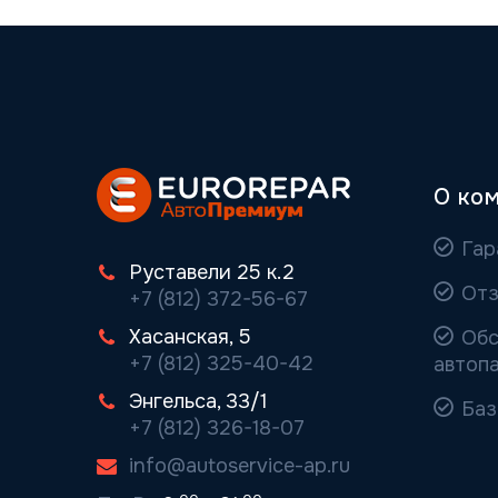
О ко
Гар
Руставели 25 к.2
Отз
+7 (812) 372-56-67
Хасанская, 5
Обс
+7 (812) 325-40-42
автоп
Энгельса, 33/1
Баз
+7 (812) 326-18-07
info@autoservice-ap.ru