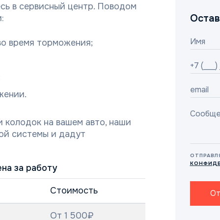
тесь в сервисный центр. Поводом
Остав
:
во время торможения;
;
жении.
и колодок на вашем авто, наши
ой системы и дадут
ОТПРАВЛ
КОНФИД
на за работу
Стоимость
От
От 1 500₽