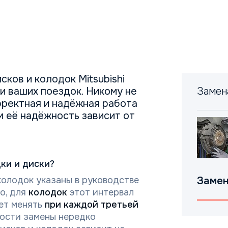
ков и колодок Mitsubishi
ти ваших поездок. Никому не
Замен
рректная и надёжная работа
м её надёжность зависит от
ки и диски?
олодок указаны в руководстве
Замен
о, для
колодок
этот интервал
ет менять
при каждой третьей
ности замены нередко