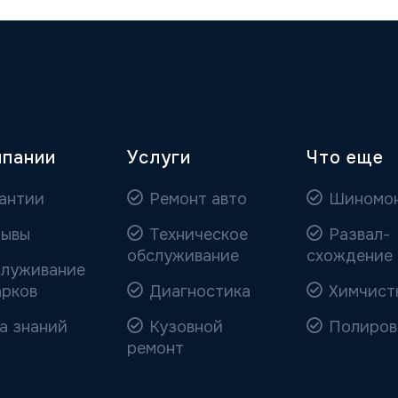
мпании
Услуги
Что еще
антии
Ремонт авто
Шиномо
ывы
Техническое
Развал-
обслуживание
схождение
луживание
арков
Диагностика
Химчист
а знаний
Кузовной
Полиров
ремонт