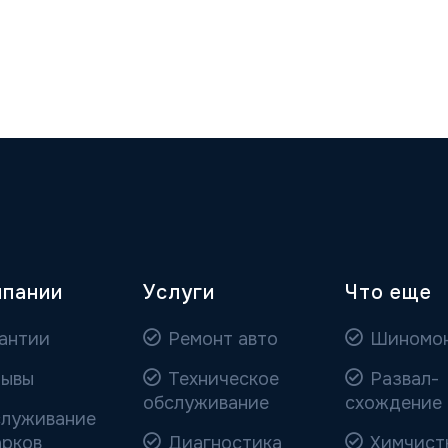
мпании
Услуги
Что еще
антии
Ремонт авто
Шиномо
ывы
Техническое
Развал-
обслуживание
схождение
луживание
арков
Диагностика
Химчист