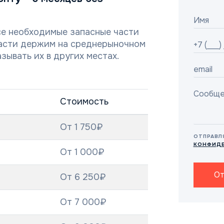
се необходимые запасные части
части держим на среднерыночном
зывать их в других местах.
Стоимость
От 1 750₽
ОТПРАВЛ
КОНФИД
От 1 000₽
От
От 6 250₽
От 7 000₽