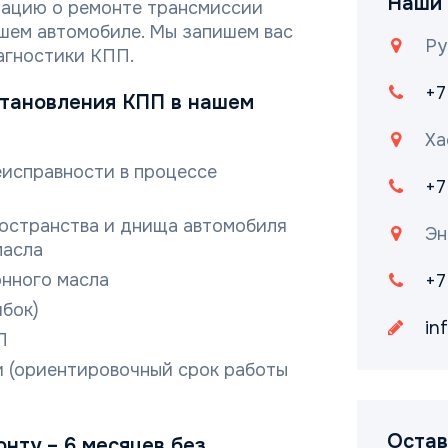
Наши 
мацию о ремонте трансмиссии
ашем автомобиле. Мы запишем вас
Ру
агностики КПП.
+7
становления КПП в нашем
Ха
еисправности в процессе
+7
остранства и днища автомобиля
Эн
масла
нного масла
+7
ибок)
in
П
 (ориентировочный срок работы
Остав
нту – 6 месяцев без