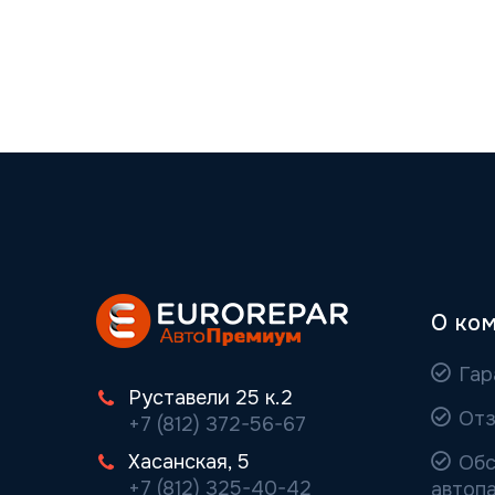
О ко
Гар
Руставели 25 к.2
Отз
+7 (812) 372-56-67
Хасанская, 5
Обс
+7 (812) 325-40-42
автоп