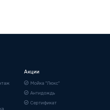
Акции
нтаж
Мойка "Люкс"
Антидождь
Сертификат
ка