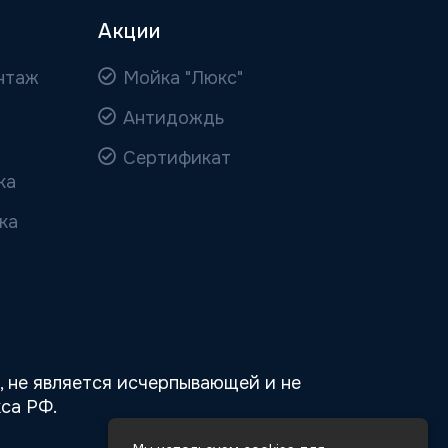
Акции
нтаж
Мойка "Люкс"
Антидождь
Сертификат
ка
ка
 не является исчерпывающей и не
са РФ.