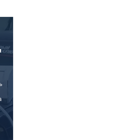
и
ь
а