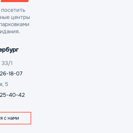
 посетить
сные центры
парковками
идания.
ербург
 33/1
326-18-07
я, 5
 325-40-42
я с нами