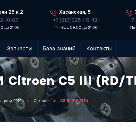
ли 25 к.2
Хасанская, 5
02-10-02
+7 (812) 325-40-42
+7 
00 до 21:00
Пн-Вс с 09:00 до 21:00
Пн
Запчасти
База знаний
Контакты
Citroen C5 III (RD/T
а цепи ГРМ
Citroen
C5 III (RD/TD)