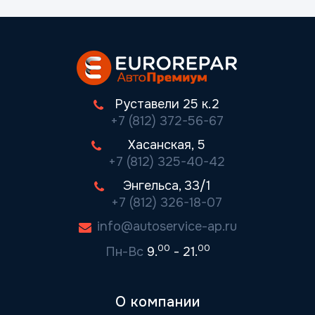
Руставели 25 к.2
+7 (812) 372-56-67
Хасанская, 5
+7 (812) 325-40-42
Энгельса, 33/1
+7 (812) 326-18-07
info@autoservice-ap.ru
00
00
Пн-Вс
9.
- 21.
О компании