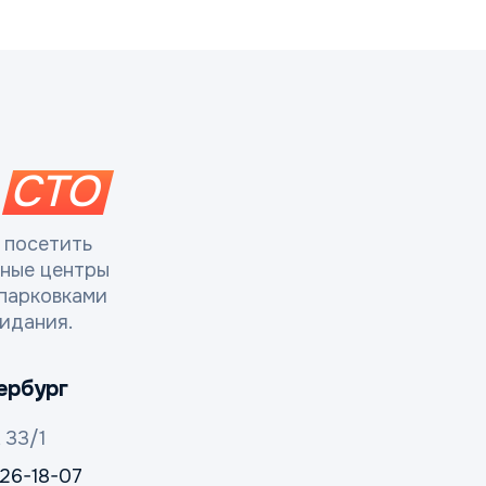
СТО
 посетить
сные центры
парковками
идания.
ербург
 33/1
326-18-07