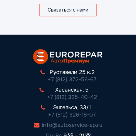
Связаться с нами
Руставели 25 к.2
+7 (812) 372-56-67
Хасанская, 5
+7 (812) 325-40-42
Энгельса, 33/1
+7 (812) 326-18-07
info@autoservice-ap.ru
00
00
Пн-Вс
9.
- 21.