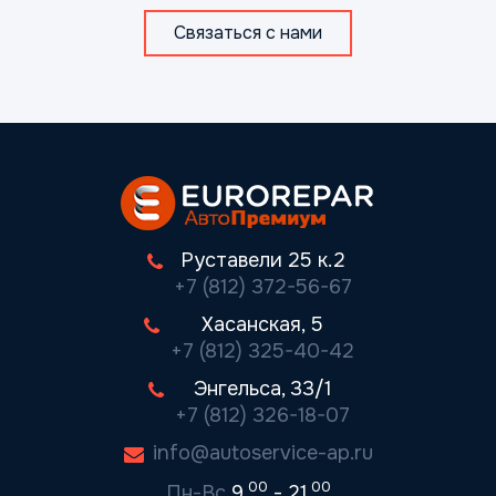
Связаться с нами
Руставели 25 к.2
+7 (812) 372-56-67
Хасанская, 5
+7 (812) 325-40-42
Энгельса, 33/1
+7 (812) 326-18-07
info@autoservice-ap.ru
00
00
Пн-Вс
9.
- 21.