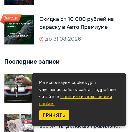
Выгода
Скидка от 10 000 рублей на
окраску в Авто Премиуме
до 31.08.2026
Последние записи
Потеряли ключи от авто? Всё
Мы используем cookies для
поправимо!
улучшения работы сайта. Подробнее
читайте в
Политике использования
29/07/24
cookies
.
ПРИНЯТЬ
Автомобильный кондиционер: а
всё ли ты делаешь правильно?