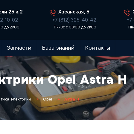
ли 25 к.2
Хасанская, 5
02-10-02
+7 (812) 325-40-42
+7 
00 до 21:00
Пн-Вс с 09:00 до 21:00
Пн
Запчасти
База знаний
Контакты
ктрики Opel Astra H
тика электрики
Opel
Astra H