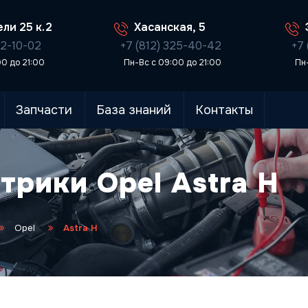
ли 25 к.2
Хасанская, 5
02-10-02
+7 (812) 325-40-42
+7 
00 до 21:00
Пн-Вс с 09:00 до 21:00
Пн
Запчасти
База знаний
Контакты
трики Opel Astra H
Opel
Astra H