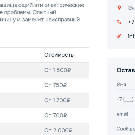
защищающий эти электрические
Эн
ие проблемы. Опытный
ричину и заменит неисправный
+7
in
Стоимость
Остав
От 1 500₽
От 750₽
От 1 700₽
От 700₽
От 2 000₽