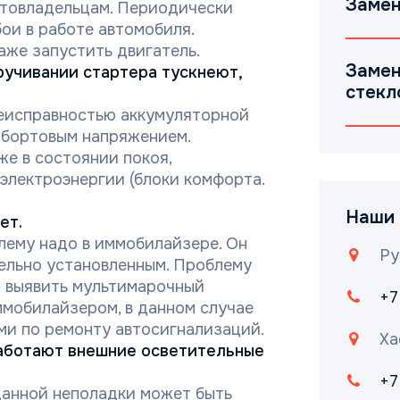
Замен
втовладельцам. Периодически
ои в работе автомобиля.
аже запустить двигатель.
Замен
ручивании стартера тускнеют,
стекл
 неисправностью аккумуляторной
м бортовым напряжением.
же в состоянии покоя,
электроэнергии (блоки комфорта.
Наши 
ет.
блему надо в иммобилайзере. Он
Ру
ельно установленным. Проблему
 выявить мультимарочный
+7
ммобилайзером, в данном случае
ми по ремонту автосигнализаций.
Ха
работают внешние осветительные
+7
анной неполадки может быть