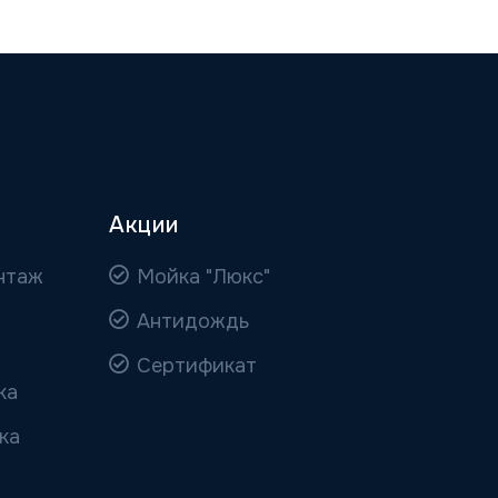
Акции
нтаж
Мойка "Люкс"
Антидождь
Сертификат
ка
ка