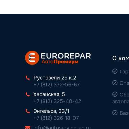
О ко
Гар
Руставели 25 к.2
Отз
+7 (812) 372-56-67
Хасанская, 5
Обс
+7 (812) 325-40-42
автоп
Энгельса, 33/1
Баз
+7 (812) 326-18-07
info@autoservice-ap.ru