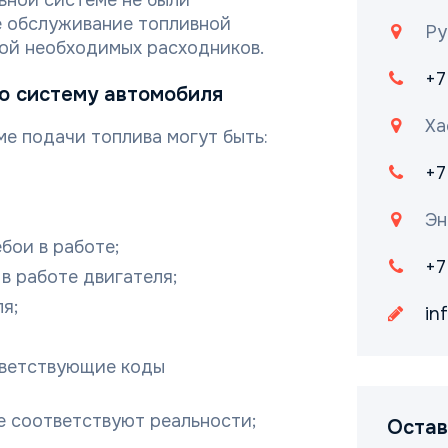
вной системе не были
е обслуживание топливной
Ру
ной необходимых расходников.
+7
ю систему автомобиля
Ха
е подачи топлива могут быть:
+7
Эн
бои в работе;
+7
в работе двигателя;
я;
in
тветствующие коды
е соответствуют реальности;
Остав