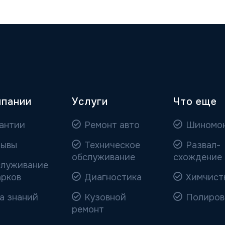
мпании
Услуги
Что еще
антии
Ремонт авто
Шиномо
ывы
Техническое
Развал-
обслуживание
схождение
луживание
арков
Диагностика
Химчист
а знаний
Кузовной
Полиров
ремонт