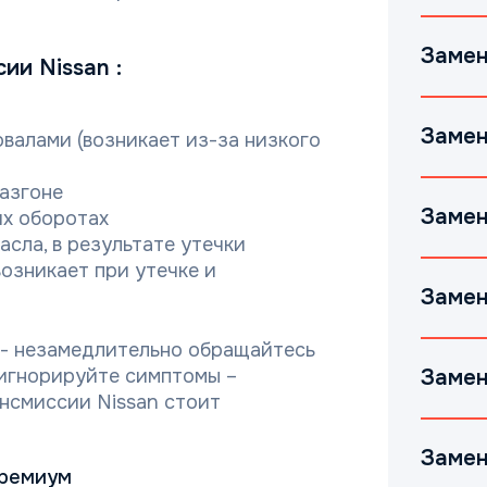
Замен
ии Nissan :
Замен
валами (возникает из-за низкого
азгоне
Замен
их оборотах
сла, в результате утечки
озникает при утечке и
Замен
- незамедлительно обращайтесь
 игнорируйте симптомы –
Замен
нсмиссии Nissan стоит
Замен
Премиум