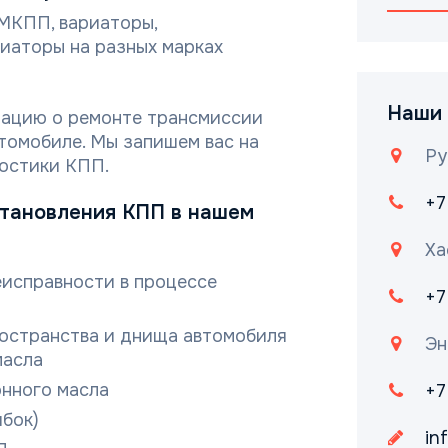
МКПП, вариаторы,
иаторы на разных марках
Наши 
мацию о ремонте трансмиссии
втомобиле. Мы запишем вас на
Ру
остики КПП.
+7
становления КПП в нашем
Ха
еисправности в процессе
+7
остранства и днища автомобиля
Эн
масла
нного масла
+7
ибок)
in