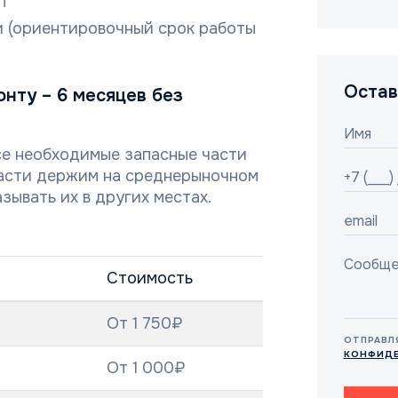
П
 (ориентировочный срок работы
Остав
нту – 6 месяцев без
се необходимые запасные части
части держим на среднерыночном
зывать их в других местах.
Стоимость
От 1 750₽
ОТПРАВЛ
КОНФИД
От 1 000₽