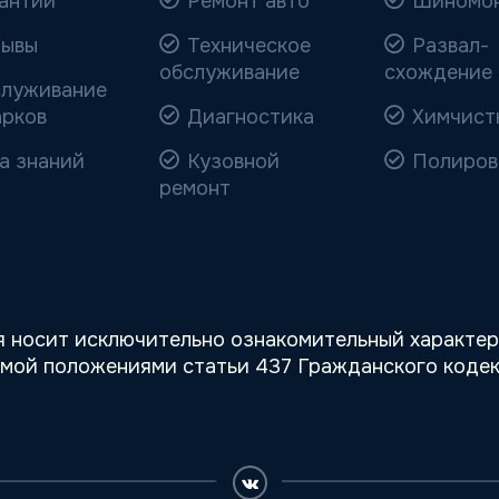
антии
Ремонт авто
Шиномо
ывы
Техническое
Развал-
обслуживание
схождение
луживание
арков
Диагностика
Химчист
а знаний
Кузовной
Полиров
ремонт
 носит исключительно ознакомительный характер,
емой положениями статьи 437 Гражданского кодек