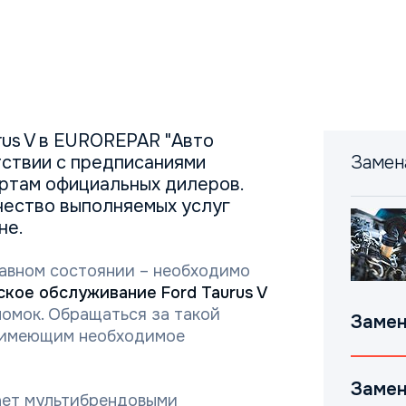
rus V в EUROREPAR "Авто
ствии с предписаниями
Замен
артам официальных дилеров.
ачество выполняемых услуг
не.
авном состоянии – необходимо
ское обслуживание Ford Taurus V
омок. Обращаться за такой
Замен
, имеющим необходимое
Замен
гает мультибрендовыми