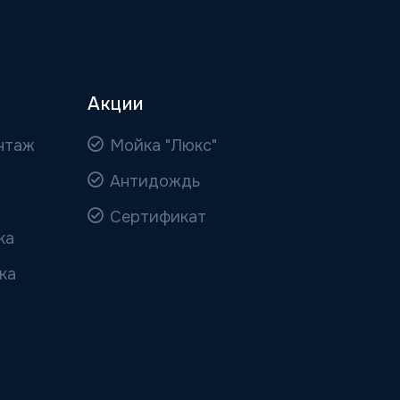
Акции
нтаж
Мойка "Люкс"
Антидождь
Сертификат
ка
ка