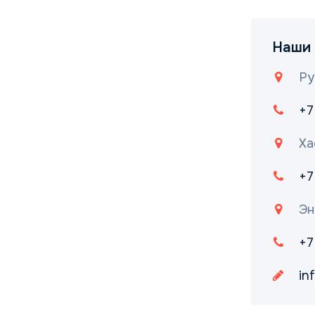
Наши 
Ру
+7
Ха
+7
Эн
+7
in