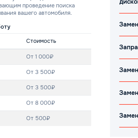
диско
ивающим проведение поиска
вания вашего автомобиля.
Замен
боту
Стоимость
Запра
От 1 000₽
Замен
От 3 500₽
От 3 500₽
Замен
От 8 000₽
Замен
От 500₽