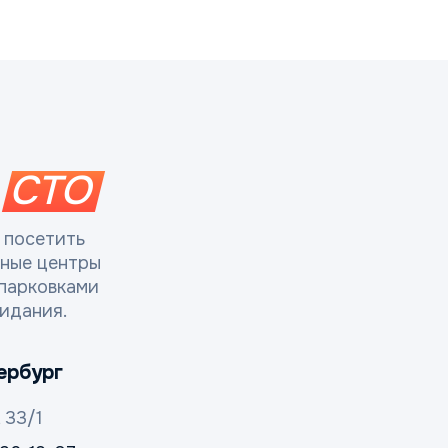
СТО
 посетить
сные центры
парковками
идания.
ербург
 33/1