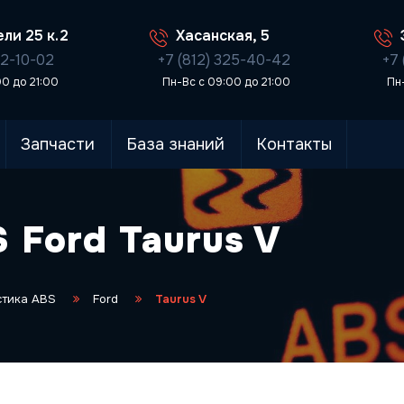
ли 25 к.2
Хасанская, 5
02-10-02
+7 (812) 325-40-42
+7 
00 до 21:00
Пн-Вс с 09:00 до 21:00
Пн
Запчасти
База знаний
Контакты
 Ford Taurus V
стика ABS
Ford
Taurus V