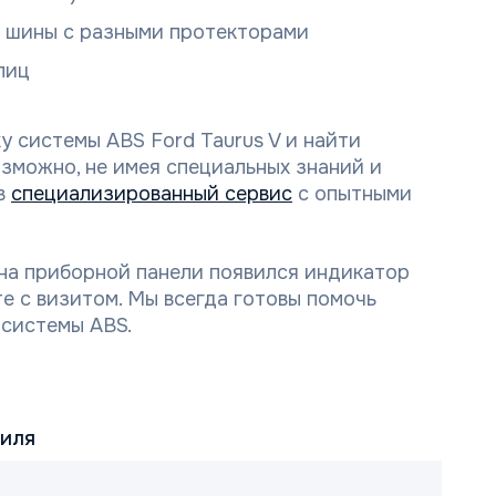
о шины с разными протекторами
пиц
 системы ABS Ford Taurus V и найти
озможно, не имея специальных знаний и
в
специализированный сервис
с опытными
 на приборной панели появился индикатор
е с визитом. Мы всегда готовы помочь
 системы ABS.
биля