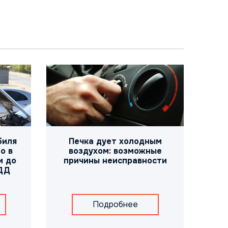
биля
Печка дует холодным
о в
воздухом: возможные
и до
причины неисправности
ДД
Подробнее