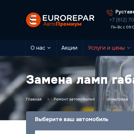
Руставе
+7 (812) 7
Пн-Вс с 09:
О нас
Акции
Услуги и цены
Замена ламп габ
Главная
Ремонт автомобилей
Электрика
Выберите ваш автомобиль