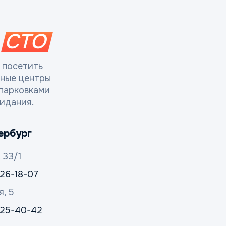
СТО
 посетить
сные центры
парковками
идания.
ербург
 33/1
326-18-07
я, 5
 325-40-42