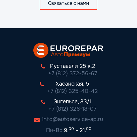
Связаться с нами
Руставели 25 к.2
+7 (812) 372-56-67
Хасанская, 5
+7 (812) 325-40-42
Энгельса, 33/1
+7 (812) 326-18-07
info@autoservice-ap.ru
00
00
Пн-Вс
9.
- 21.