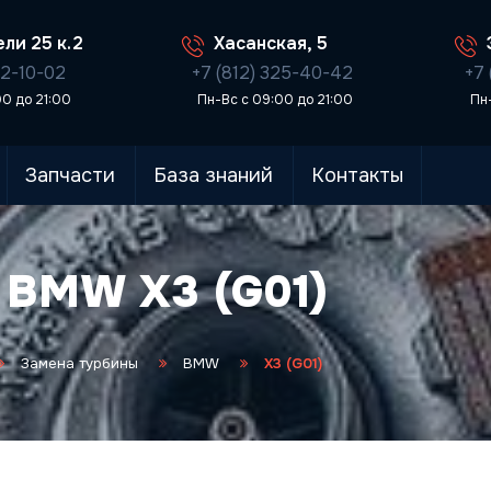
ли 25 к.2
Хасанская, 5
02-10-02
+7 (812) 325-40-42
+7 
00 до 21:00
Пн-Вс с 09:00 до 21:00
Пн
Запчасти
База знаний
Контакты
 BMW X3 (G01)
Замена турбины
BMW
X3 (G01)