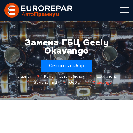
Замена ГБЦ Geely
Okavango
Сменить выбор
Главная
Ремонт автомобилей
Двигатель
Замена ГБЦ
Geely
Okavango