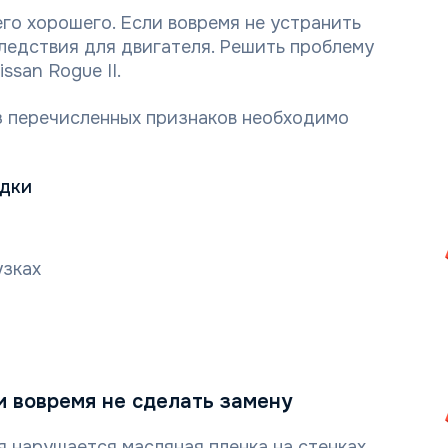
го хорошего. Если вовремя не устранить
ледствия для двигателя. Решить проблему
ssan Rogue II.
из перечисленных признаков необходимо
адки
узках
и вовремя не сделать замену
 нарушается масляная пленка на стенках