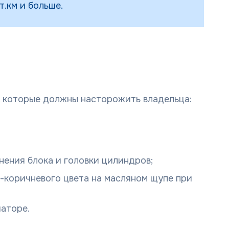
т.км и больше.
, которые должны насторожить владельца:
нения блока и головки цилиндров;
-коричневого цвета на масляном щупе при
иаторе.