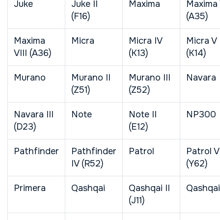
Juke
Juke II
Maxima
Maxima 
(F16)
(A35)
Maxima
Micra
Micra IV
Micra V
VIII (A36)
(K13)
(K14)
Murano
Murano II
Murano III
Navara
(Z51)
(Z52)
Navara III
Note
Note II
NP300
(D23)
(E12)
Pathfinder
Pathfinder
Patrol
Patrol V
IV (R52)
(Y62)
Primera
Qashqai
Qashqai II
Qashqa
(J11)