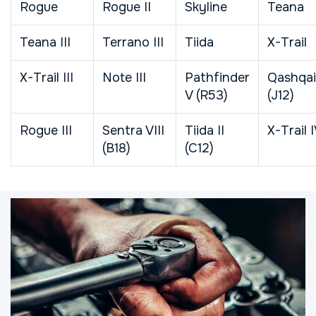
Rogue
Rogue II
Skyline
Teana
Teana III
Terrano III
Tiida
X-Trail
X-Trail III
Note III
Pathfinder
Qashqai 
V (R53)
(J12)
Rogue III
Sentra VIII
Tiida II
X-Trail 
(B18)
(C12)