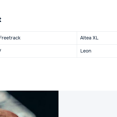
t
Freetrack
Altea XL
V
Leon