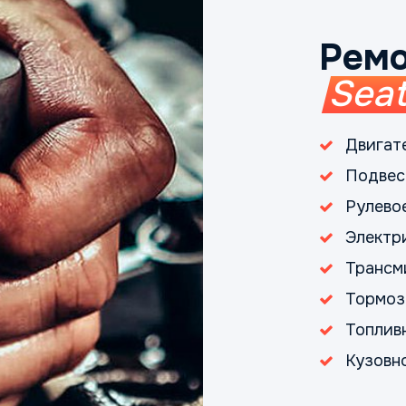
Ремо
Sea
Двигат
Подвес
Рулево
Электр
Трансм
Тормоз
Топлив
Кузовн