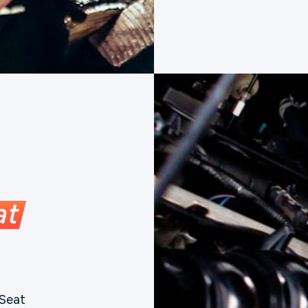
at
Seat