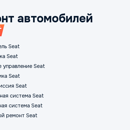
нт автомобилей
t
ель Seat
ка Seat
е управление Seat
ика Seat
иссия Seat
ная система Seat
ная система Seat
ой ремонт Seat