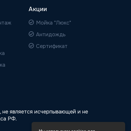
Акции
нтаж
Мойка "Люкс"
Антидождь
Сертификат
ка
ка
 не является исчерпывающей и не
са РФ.