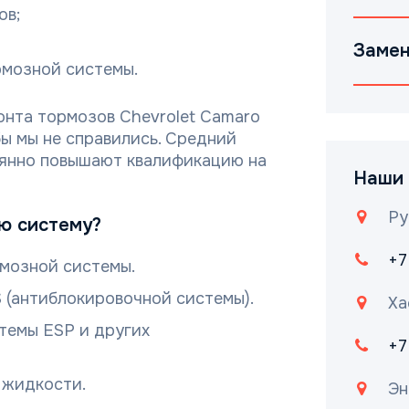
ов;
Замен
рмозной системы.
нта тормозов Chevrolet Camaro
бы мы не справились. Средний
оянно повышают квалификацию на
Наши 
Ру
ю систему?
+7
мозной системы.
 (антиблокировочной системы).
Ха
темы ESP и других
+7
 жидкости.
Эн