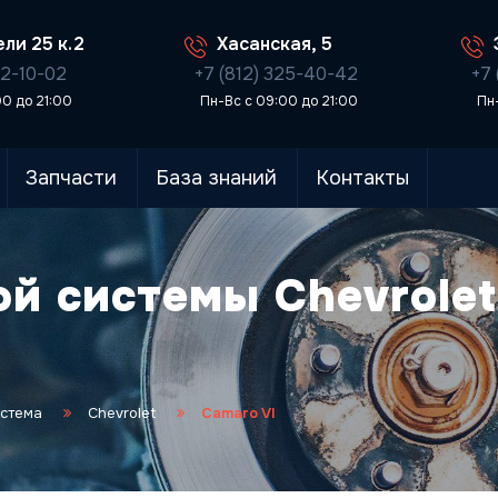
ли 25 к.2
Хасанская, 5
02-10-02
+7 (812) 325-40-42
+7 
00 до 21:00
Пн-Вс с 09:00 до 21:00
Пн
Запчасти
База знаний
Контакты
й системы Chevrolet
истема
Chevrolet
Camaro VI