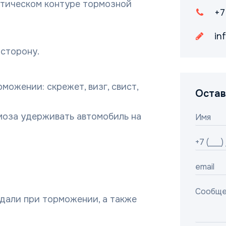
атическом контуре тормозной
+7
in
сторону.
можении: скрежет, визг, свист,
Остав
моза удерживать автомобиль на
дали при торможении, а также